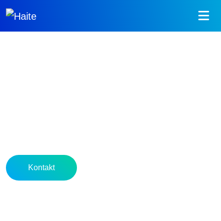
Die Software für Kanalinspektion
und Kanalsanierung
Seit über 40 Jahren vertrauen Inspektionsfirmen, Kommunen
und Ingenieurbüros auf unsere Softwarelösungen – von der
Zustandserfassung bis zur Sanierungsdokumentation.
Kontakt